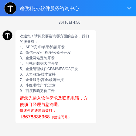
淄博软件开发
跳
至
正
文
新闻
行业最新资讯,软件定制开发,微信小程序开发,Web软件开
发,PC软件开发,微信公众号开发,APP开发,网站微信H5,微信
小程序,多商户平台,多级分销系统,APP开发,手机网
站,HTML5多端自适应网站,营销型企业站建设,及对技术人才
的培养等都积累与沉淀了丰富的心得和实战经验
释放创意，领略艺术——书画
APP小程，在线书法教育APP全